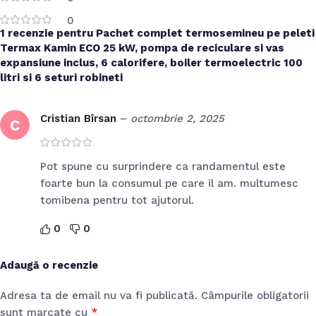
0
1 recenzie pentru
Pachet complet termosemineu pe peleti
Termax Kamin ECO 25 kW, pompa de reciculare si vas
expansiune inclus, 6 calorifere, boiler termoelectric 100
litri si 6 seturi robineti
Cristian Bîrsan
–
octombrie 2, 2025
C
Pot spune cu surprindere ca randamentul este
foarte bun la consumul pe care il am. multumesc
tomibena pentru tot ajutorul.
0
0
Adaugă o recenzie
Adresa ta de email nu va fi publicată.
Câmpurile obligatorii
*
sunt marcate cu