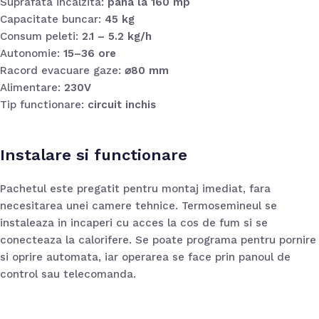
Suprafata incalzita:
pana la 160 mp
Capacitate buncar:
45 kg
Consum peleti:
2.1 – 5.2 kg/h
Autonomie:
15–36 ore
Racord evacuare gaze:
⌀80 mm
Alimentare:
230V
Tip functionare:
circuit inchis
Instalare si functionare
Pachetul este pregatit pentru montaj imediat, fara
necesitarea unei camere tehnice. Termosemineul se
instaleaza in incaperi cu acces la cos de fum si se
conecteaza la calorifere. Se poate programa pentru pornire
si oprire automata, iar operarea se face prin panoul de
control sau telecomanda.