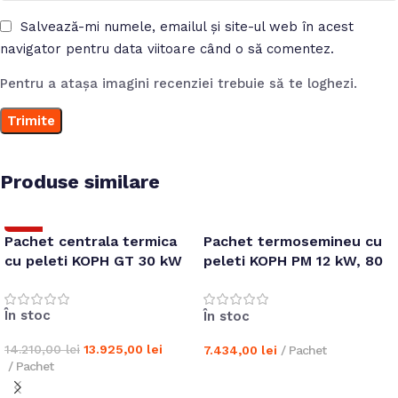
Salvează-mi numele, emailul și site-ul web în acest
navigator pentru data viitoare când o să comentez.
Pentru a atașa imagini recenziei trebuie să te loghezi.
Produse similare
-2%
Pachet centrala termica
Pachet termosemineu cu
cu peleti KOPH GT 30 kW
peleti KOPH PM 12 kW, 80
mp, buncar 15 kg,
diametru cos fum ⌀80 mm,
În stoc
În stoc
pompa recirculare si vas
expansiune incorporate,
14.210,00
lei
13.925,00
lei
7.434,00
lei
/ Pachet
Bordo
/ Pachet
Adaugă în coș
Adaugă în coș