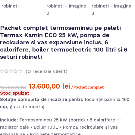
Pachet complet termosemineu pe peleti
Termax Kamin ECO 25 kW, pompa de
reciculare si vas expansiune inclus, 6
calorifere, boiler termoelectric 100 litri si 6
seturi robineti
(O recenzie client)
13.600,00
lei
13.750,00
lei
/ Pachet complet
Stoc epuizat
Soluție completă de încălzire
pentru locuințe până la 160
mp, gata de montaj.
Include:
Termosemineu 25 kW (bordo) • 5 calorifere + 1
radiator baie • Boiler 100L • Pompă recirculare și vas
expansiune • Robinete termostatice