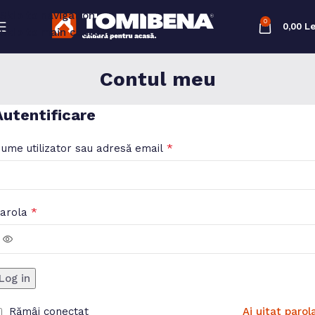
Skip to navigation
0
0,00
Le
Skip to main content
Contul meu
Autentificare
*
ume utilizator sau adresă email
*
arola
Log in
Rămâi conectat
Ai uitat parol