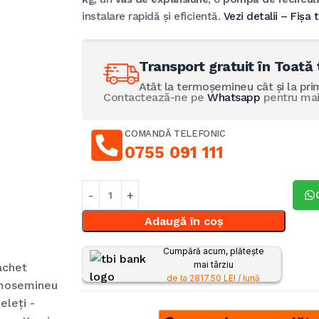
instalare rapidă și eficientă.
Vezi detalii – Fișa 
Transport gratuit în Toată 
Atât la termoșemineu cât și la pri
Contactează-ne pe
Whatsapp
pentru mai 
COMANDĂ TELEFONIC
0755 091 111
Adaugă în coș
Cumpără acum, plătește
mai târziu
de la 2817.50 LEI / lună