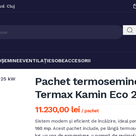
ud. Cluj
OȘEMINEE
VENTILAȚIE
SOBE
ACCESORII
Pachet termosemine
Termax Kamin Eco 
11.230,00
lei
/ pachet
Sistem modern și eficient de încălzire, ideal pe
160 mp
. Acest pachet include, pe lângă termo
kg
, un
vas de expansiune
, o
pompă de recircul