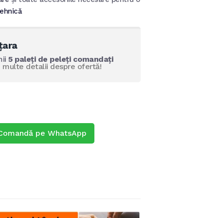
tehnică
țara
mii
5 paleți de peleți comandați
multe detalii despre ofertă!
Comandă pe WhatsApp