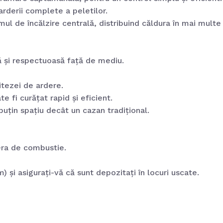
derii complete a peletilor.
mul de încălzire centrală, distribuind căldura în mai multe 
ă și respectuoasă față de mediu.
itezei de ardere.
 fi curățat rapid și eficient.
țin spațiu decât un cazan tradițional.
era de combustie.
) și asigurați-vă că sunt depozitați în locuri uscate.