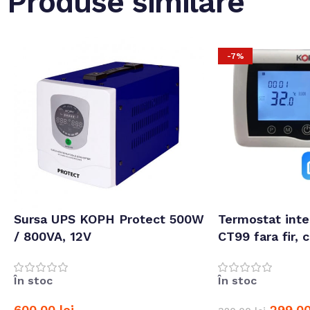
Produse similare
-7%
Sursa UPS KOPH Protect 500W
Termostat int
/ 800VA, 12V
CT99 fara fir, 
prin Internet, 
termice, APP
În stoc
În stoc
600,00
lei
299,0