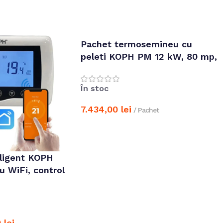
Pachet termosemineu cu
peleti KOPH PM 12 kW, 80 mp,
buncar 15 kg, diametru cos
fum ⌀80 mm, pompa
În stoc
recirculare si vas expansiune
incorporate, Bordo
7.434,00
lei
/ Pachet
Adaugă în coș
eligent KOPH
cu WiFi, control
pentru centrale
 SMARTLIFE
0
lei