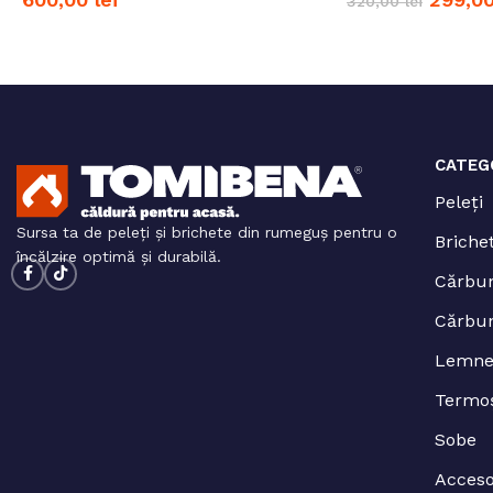
320,00
lei
Adaugă în coș
Adaugă în coș
CATEG
Peleți
Sursa ta de peleți și brichete din rumeguș pentru o
Briche
încălzire optimă și durabilă.
Cărbun
Cărbun
Lemne
Termo
Sobe
Acceso