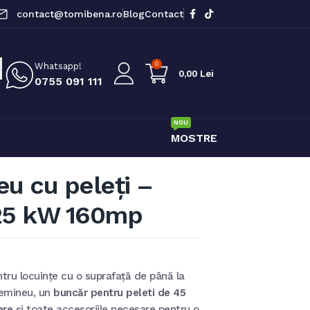
contact@tomibena.ro
Blog
Contact
0
Whatsapp!
0,00
Lei
0755 091 111
NOU
MOSTRE
u cu peleți –
25 kW 160mp
ntru locuințe cu o suprafață de până la
semineu, un
buncăr pentru peleti de 45
are
și toate accesoriile necesare pentru o