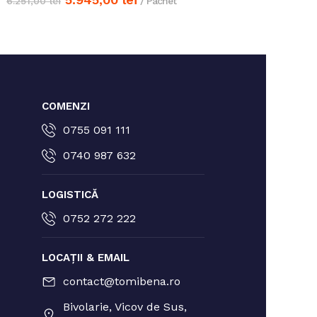
6.251,00
lei
/ Pachet
Adaugă în coș
Adaugă în coș
COMENZI
0755 091 111
0740 987 632
LOGISTICĂ
0752 272 222
LOCAȚII & EMAIL
contact@tomibena.ro
Bivolarie, Vicov de Sus,