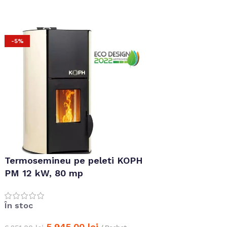
-5%
NOU
Termosemineu pe peleti KOPH
Centrala termica
PM 12 kW, 80 mp
ALFA PLAM Gra
În stoc
În stoc
5.945,00
lei
19.348,00
lei