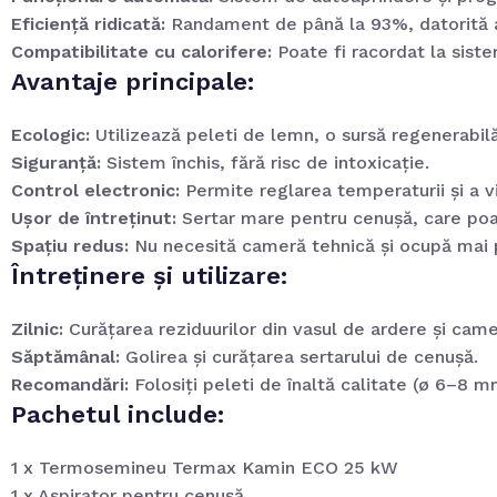
Eficiență ridicată:
Randament de până la 93%, datorită ar
Compatibilitate cu calorifere:
Poate fi racordat la siste
Avantaje principale:
Ecologic:
Utilizează peleti de lemn, o sursă regenerabil
Siguranță:
Sistem închis, fără risc de intoxicație.
Control electronic:
Permite reglarea temperaturii și a v
Ușor de întreținut:
Sertar mare pentru cenușă, care poate
Spațiu redus:
Nu necesită cameră tehnică și ocupă mai pu
Întreținere și utilizare:
Zilnic:
Curățarea reziduurilor din vasul de ardere și cam
Săptămânal:
Golirea și curățarea sertarului de cenușă.
Recomandări:
Folosiți peleti de înaltă calitate (ø 6–8 mm
Pachetul include:
1 x Termosemineu Termax Kamin ECO 25 kW
1 x Aspirator pentru cenușă