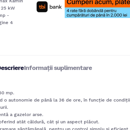
escriere
Informații suplimentare
160 mp.
o autonomie de până la 36 de ore, în funcție de condiții
rii.
ntă a gazelor arse.
oferind atât căldură, cât și un aspect plăcut.
amare săptămânală, pentru un control simplu și eficient.