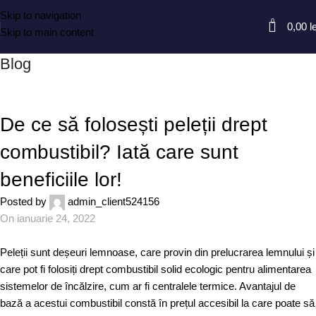
Skip to navigation
0
0,00
l
Skip to main content
Blog
BLOG
De ce să folosești peleții drept
combustibil? Iată care sunt
beneficiile lor!
Posted by
admin_client524156
On ianuarie 24, 2022
Peleții sunt deșeuri lemnoase, care provin din prelucrarea lemnului și
care pot fi folosiți drept combustibil solid ecologic pentru alimentarea
sistemelor de încălzire, cum ar fi centralele termice. Avantajul de
bază a acestui combustibil constă în prețul accesibil la care poate să