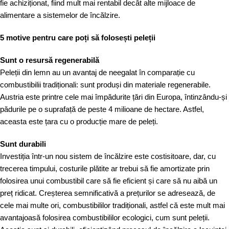
fie achiziționat, fiind mult mai rentabil decât alte mijloace de
alimentare a sistemelor de încălzire.
5 motive pentru care poți să folosești peleții
Sunt o resursă regenerabilă
Peleții din lemn au un avantaj de neegalat în comparație cu
combustibilii tradiționali: sunt produși din materiale regenerabile.
Austria este printre cele mai împădurite țări din Europa, întinzându-și
pădurile pe o suprafață de peste 4 milioane de hectare. Astfel,
aceasta este țara cu o producție mare de peleți.
Sunt durabili
Investiția într-un nou sistem de încălzire este costisitoare, dar, cu
trecerea timpului, costurile plătite ar trebui să fie amortizate prin
folosirea unui combustibil care să fie eficient și care să nu aibă un
preț ridicat. Creșterea semnificativă a prețurilor se adresează, de
cele mai multe ori, combustibililor tradiționali, astfel că este mult mai
avantajoasă folosirea combustibililor ecologici, cum sunt peleții.