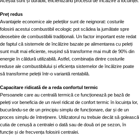
Aceștia sunt și durabili, eficientizând procesul de încălzire a locuinței.
Preț redus
Avantajele economice ale peleților sunt de neignorat: costurile
folosirii acestui combustibil ecologic pot scădea la jumătate spre
deosebire de combustibilii tradiționali. Un factor important este redat
de faptul că sistemele de încălzire bazate pe alimentarea cu peleți
sunt mult mai eficiente, reușind să transforme mai mult de 90% din
energie în căldură utilizabilă. Astfel, combinația dintre costurile
reduse ale combustibilului și eficiența sistemelor de încălzire poate
să transforme peleții într-o variantă rentabilă.
Capacitare ridicată de a reda confortul termic
Persoanele care au centrală termică ce funcționează pe bază de
peleți vor beneficia de un nivel ridicat de confort termic în locuința lor,
bucurându-se de un principiu simplu de funcționare, dar și de un
proces simplu de întreținere. Utilizatorul nu trebuie decât să golească
cutia de cenușă a centralei o dată sau de două ori pe sezon, în
funcție și de frecvența folosirii centralei.