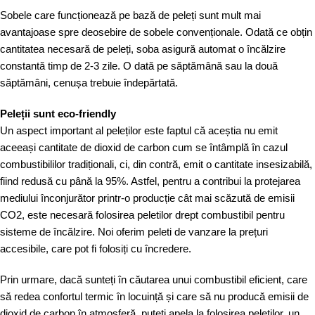
Sobele care funcționează pe bază de peleți sunt mult mai
avantajoase spre deosebire de sobele convenționale. Odată ce obțin
cantitatea necesară de peleți, soba asigură automat o încălzire
constantă timp de 2-3 zile. O dată pe săptămână sau la două
săptămâni, cenușa trebuie îndepărtată.
Peleții sunt eco-friendly
Un aspect important al peleților este faptul că aceștia nu emit
aceeași cantitate de dioxid de carbon cum se întâmplă în cazul
combustibililor tradiționali, ci, din contră, emit o cantitate insesizabilă,
fiind redusă cu până la 95%. Astfel, pentru a contribui la protejarea
mediului înconjurător printr-o producție cât mai scăzută de emisii
CO2, este necesară folosirea peletilor drept combustibil pentru
sisteme de încălzire. Noi oferim
peleti de vanzare
la prețuri
accesibile, care pot fi folosiți cu încredere.
Prin urmare, dacă sunteți în căutarea unui combustibil eficient, care
să redea confortul termic în locuință și care să nu producă emisii de
dioxid de carbon în atmosferă, puteți apela la folosirea peleților, un