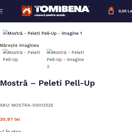
Skip to navigation
0
0,00
Le
Skip to main content
Mărește imaginea
Mostră – Peleti Pell-Up
SKU:
MOSTRA-00013525
30,97
lei
În stoc