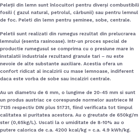
Peleții din lemn
sunt înlocuitori pentru diverși combustibili
fosili ( gazul natural, petrolul, cărbunii) sau pentru lemnul
de foc. Peleti din lemn pentru șeminee, sobe, centrale.
Peletii sunt
realizati din rumegus
rezultat din prelucrarea
lemnului
(esenta rasinoase)
. Intr-un proces special de
productie rumegusul se comprima cu o presiune mare in
instalatii industriale rezultand granule tari – nu este
nevoie de alte substante auxiliare. Acestia ofera un
confort ridicat al incalzirii cu mase lemnoase, indiferent
daca este vorba de sobe sau incalziri centrale.
Au un diametru de 6 mm, o lungime de 20-45 mm si sunt
un produs austriac ce corespunde normelor austriece M
7135 respectiv DIN plus 51731, fiind verificata tot timpul
calitatea si puritatea acestora. Au o greutate de 650kg/m
ster (0,65kg/L). Uscati la o umiditate de 8-10% au o
putere calorica de c.a. 4200 kcal/kg = c.a. 4.9 kWh/kg.