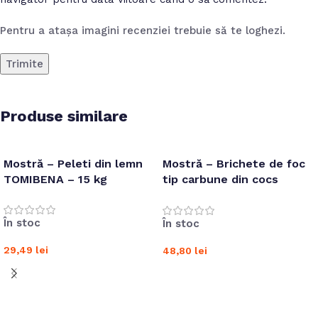
Pentru a atașa imagini recenziei trebuie să te loghezi.
Produse similare
Mostră – Peleti din lemn
Mostră – Brichete de foc
TOMIBENA – 15 kg
tip carbune din cocs
Megan, 20 kg
În stoc
În stoc
29,49
lei
48,80
lei
Adaugă în coș
Adaugă în coș