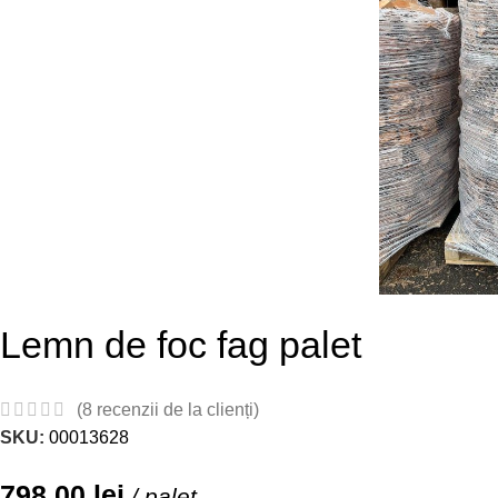
Lemn de foc fag palet
(
8
recenzii de la clienți)
SKU:
00013628
798,00
lei
/ palet