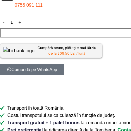
0755 091 111
Cumpără acum, plătește mai târziu
de la 209.50 LEI / lună
Comandă pe WhatsApp
Transport în toată România.
Costul transpotului se calculează în funcție de județ.
Transport gratuit + 1 palet bonus
la comanda unui camion 
Preț preferențial
la ridicarea directă de la Tomibena.
Conta