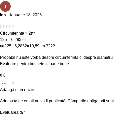
I
Ina
–
ianuarie 18, 2026
Circumferinta = 2πr
125 = 6,2832 r
r= 125 : 6,2832=19,89cm ????
Probabil nu este vorba despre circumferinta ci despre diametru
Evaluare pentru brichete = foarte bune
0
0
←
1
2
Adaugă o recenzie
Adresa ta de email nu va fi publicată.
Câmpurile obligatorii sun
Evaluarea ta
*