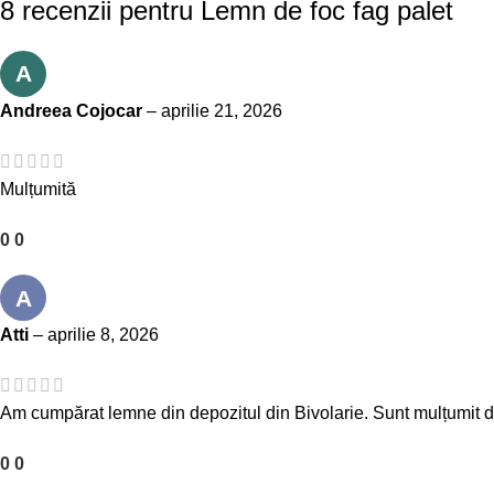
8 recenzii pentru
Lemn de foc fag palet
A
Andreea Cojocar
–
aprilie 21, 2026
Mulțumită
0
0
A
Atti
–
aprilie 8, 2026
Am cumpărat lemne din depozitul din Bivolarie. Sunt mulțumit de 
0
0