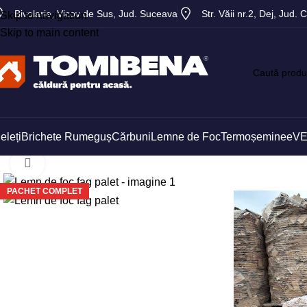
Bivolarie, Vicov de Sus, Jud. Suceava
Str. Văii nr.2, Dej, Jud. C
Skip to navigation
Skip to main content
eleți
Brichete Rumeguș
Cărbuni
Lemne de Foc
Termoșeminee
VE
Mărește imaginea
PACHET COMPLET