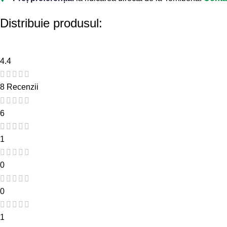
Distribuie produsul:
4.4
8 Recenzii
6
1
0
0
1