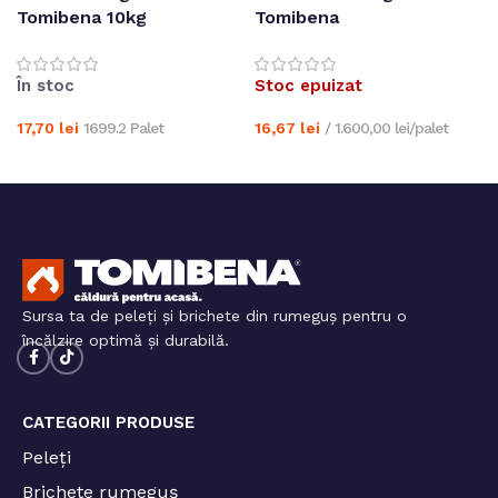
Tomibena 10kg
Tomibena
În stoc
Stoc epuizat
17,70
lei
1699.2 Palet
16,67
lei
/ 1.600,00 lei/palet
Adaugă în coș
Citește mai mult
Sursa ta de peleți și brichete din rumeguș pentru o
încălzire optimă și durabilă.
CATEGORII PRODUSE
Peleți
Brichete rumeguș