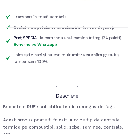
Transport în toată România.
Costul transpotului se calculează în funcție de județ.
Preț SPECIAL
la comanda unui camion întreg (24 paleți).
Scrie-ne pe Whatsapp
Folosești 5 saci și nu ești mulțumit? Returnăm gratuit și
rambursăm 100%.
Descriere
Brichetele RUF sunt obtinute din rumegus de fag .
Acest produs poate fi folosit la orice tip de centrale
termice pe combustibil solid, sobe, seminee, centrale,