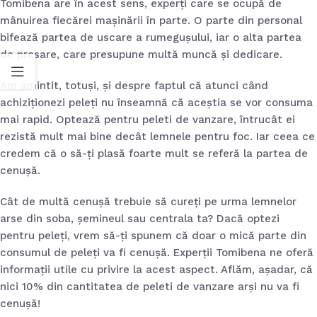
Tomibena are în acest sens, experți care se ocupă de
cum
mânuirea fiecărei mașinării în parte. O parte din personal
nfluențează
ezultatul
bifează partea de uscare a rumegușului, iar o alta partea
inal
de presare, care presupune multă muncă și dedicare.
ulie 27, 2026
Am amintit, totuși, și despre faptul că atunci când
achiziționezi peleți nu înseamnă că aceștia se vor consuma
um alegi
mai rapid. Optează pentru peleti de vanzare, întrucât ei
eleții de
alitate și ce
rezistă mult mai bine decât lemnele pentru foc. Iar ceea ce
ndică
credem că o să-ți plasă foarte mult se referă la partea de
ertificările
cenușă.
roducătorului
unie 30, 2026
Cât de multă cenușă trebuie să cureți pe urma lemnelor
arse din soba, șemineul sau centrala ta? Dacă optezi
e tip de
pentru peleți, vrem să-ți spunem că doar o mică parte din
ărbuni de
consumul de peleți va fi cenușă. Experții Tomibena ne oferă
rătar este
informații utile cu privire la acest aspect. Aflăm, așadar, că
recomandat
nici 10% din cantitatea de peleti de vanzare arși nu va fi
entru
urgeri,
cenușă!