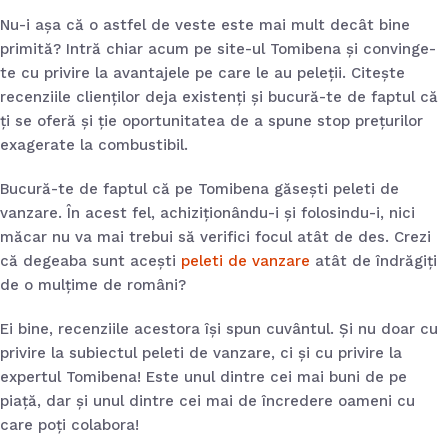
ici,
egume sau
Nu-i așa că o astfel de veste este mai mult decât bine
teak-uri
primită? Intră chiar acum pe site-ul Tomibena și convinge-
ai 28, 2026
te cu privire la avantajele pe care le au peleții. Citește
recenziile clienților deja existenți și bucură-te de faptul că
ți se oferă și ție oportunitatea de a spune stop prețurilor
exagerate la combustibil.
Bucură-te de faptul că pe Tomibena găsești peleti de
vanzare. În acest fel, achiziționându-i și folosindu-i, nici
măcar nu va mai trebui să verifici focul atât de des. Crezi
că degeaba sunt acești
peleti de vanzare
atât de îndrăgiți
de o mulțime de români?
Ei bine, recenziile acestora își spun cuvântul. Și nu doar cu
privire la subiectul peleti de vanzare, ci și cu privire la
expertul Tomibena! Este unul dintre cei mai buni de pe
piață, dar și unul dintre cei mai de încredere oameni cu
care poți colabora!