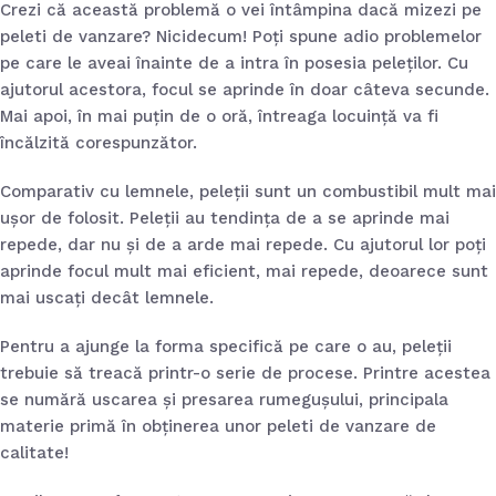
Crezi că această problemă o vei întâmpina dacă mizezi pe
peleti de vanzare? Nicidecum! Poți spune adio problemelor
pe care le aveai înainte de a intra în posesia peleților. Cu
ajutorul acestora, focul se aprinde în doar câteva secunde.
Mai apoi, în mai puțin de o oră, întreaga locuință va fi
încălzită corespunzător.
Comparativ cu lemnele, peleții sunt un combustibil mult mai
ușor de folosit. Peleții au tendința de a se aprinde mai
repede, dar nu și de a arde mai repede. Cu ajutorul lor poți
aprinde focul mult mai eficient, mai repede, deoarece sunt
mai uscați decât lemnele.
Pentru a ajunge la forma specifică pe care o au, peleții
trebuie să treacă printr-o serie de procese. Printre acestea
Ce
nseamnă
se numără uscarea și presarea rumegușului, principala
uterea
materie primă în obținerea unor peleti de vanzare de
alorică a
calitate!
ărbunilor
e grătar și