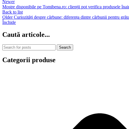
Newer
Mostre disponibile pe Tomibena.ro: clienții pot verifica produsele înain
Back to list
Older
Curiozități despre cărbune: diferența dintre cărbunii pentru grăta
Închide
Caută articole...
Search
Categorii produse