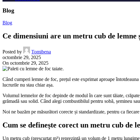
Blog
Blog
Ce dimensiuni are un metru cub de lemne ș
Posted by
Tomibena
octombrie 29, 2025
On octombrie 29, 2025
Când cumperi lemne de foc, prețul este exprimat aproape întotdeauna la
lucrurile nu stau chiar așa.
Volumul lemnelor de foc depinde de modul în care sunt tăiate, crăpate și
grămadă sau solid. Când alegi combustibilul pentru sobă, șemineu sau t
Noi ne bazăm pe măsurători corecte și standardizate, pentru ca fiecare c
Cum se definește corect un metru cub de 
Un metru cub (prescurtat m³) reprezintă un volum de 1 metru lungime, 