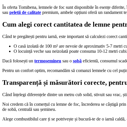
În oferta Tomibena, lemnele de foc sunt disponibile în esențe diferite, 
sau
peletii de calitate
premium, ambele opțiuni oferă un randament ter
Cum alegi corect cantitatea de lemne pent
Când te pregătești pentru iarnă, este important să calculezi corect cant
O casă izolată de 100 m² are nevoie de aproximativ 5-7 metri c
O locuință veche sau neizolată poate consuma 10-12 metri cubi
Dacă folosești un
termosemineu
sau o
sobă
eficientă, consumul scade
Pentru un confort optim, recomandăm să comanzi lemnele cu cel puțin do
Transparență și măsurători corecte, pentr
Când înțelegi diferențele dintre un metru cub solid, stivuit sau vrac, șt
Noi credem că în comerțul cu lemne de foc, încrederea se câștigă prin tra
de sobă, centrală sau șemineu.
Alege combustibilul care ți se potrivește și bucură-te de o iarnă caldă,