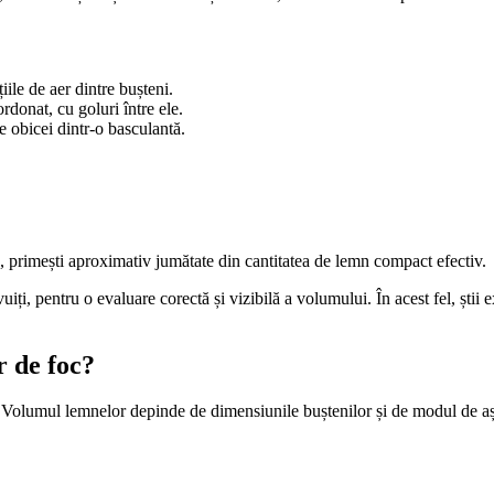
țiile de aer dintre bușteni.
ordonat, cu goluri între ele.
e obicei dintr-o basculantă.
, primești aproximativ jumătate din cantitatea de lemn compact efectiv.
ți, pentru o evaluare corectă și vizibilă a volumului. În acest fel, știi e
r de foc?
lul. Volumul lemnelor depinde de dimensiunile buștenilor și de modul de a