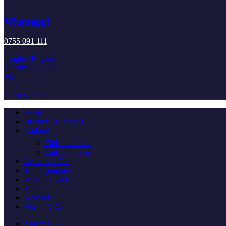
Whatsapp!
0755 091 111
Login / Register
0
items
0,00
lei
Menu
0
items
0,00
lei
Peleți
Brichete Rumeguș
Cărbuni
Cărbuni de foc
Cărbuni gratar
Lemne de Foc
Termoșeminee
VENTILAȚIE
Sobe
Accesorii
Mostre
NOU
Mostre
NOU