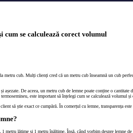
i cum se calculează corect volumul
 metru cub. Mulți clienți cred că un metru cub înseamnă un cub perfect d
 așezate. De aceea, un metru cub de lemne poate conține o cantitate difer
ermosemineu, este important să înțelegi cum se calculează volumul și câ
lient să știe exact ce cumpără. În comerțul cu lemne, transparența este la
lemne?
1 metru lățime și 1 metru înălțime. Însă, când vorbim despre lemne de f