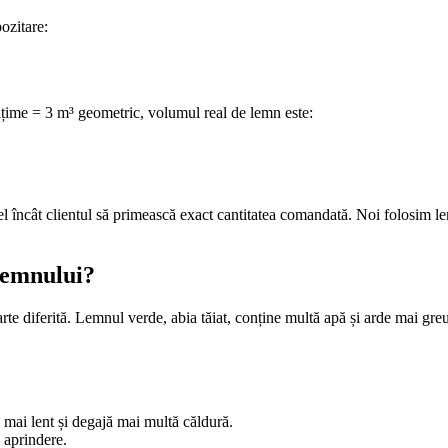
pozitare:
țime = 3 m³ geometric, volumul real de lemn este:
.
el încât clientul să primească exact cantitatea comandată. Noi folosim le
 lemnului?
rte diferită. Lemnul verde, abia tăiat, conține multă apă și arde mai gr
d mai lent și degajă mai multă căldură.
 aprindere.