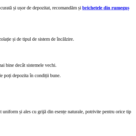
vă curată și ușor de depozitat, recomandăm și
brichetele din rumeguș
lație și de tipul de sistem de încălzire.
ai bine decât sistemele vechi.
e poți depozita în condiții bune.
uniform și ales cu grijă din esențe naturale, potrivite pentru orice tip