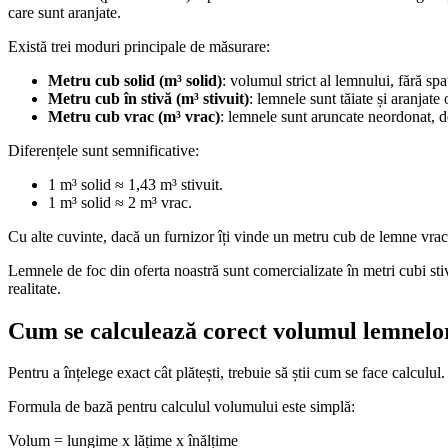
care sunt aranjate.
Există trei moduri principale de măsurare:
Metru cub solid (m³ solid)
: volumul strict al lemnului, fără spa
Metru cub în stivă (m³ stivuit)
: lemnele sunt tăiate și aranjate 
Metru cub vrac (m³ vrac)
: lemnele sunt aruncate neordonat, d
Diferențele sunt semnificative:
1 m³ solid ≈ 1,43 m³ stivuit.
1 m³ solid ≈ 2 m³ vrac.
Cu alte cuvinte, dacă un furnizor îți vinde un metru cub de lemne vrac
Lemnele de foc din oferta noastră sunt comercializate în metri cubi stivui
realitate.
Cum se calculează corect volumul lemnelo
Pentru a înțelege exact cât plătești, trebuie să știi cum se face calcu
Formula de bază pentru calculul volumului este simplă:
Volum = lungime x lățime x înălțime