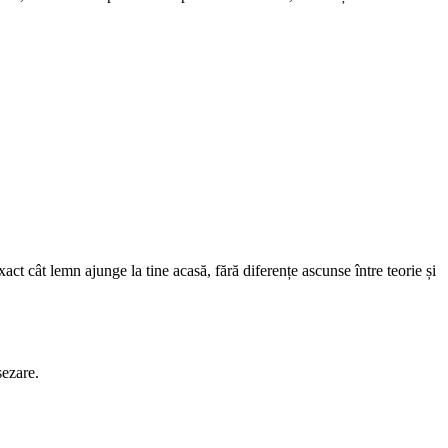
xact cât lemn ajunge la tine acasă, fără diferențe ascunse între teorie și
șezare.