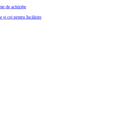
te de achiziție
r și cei pentru încălzire