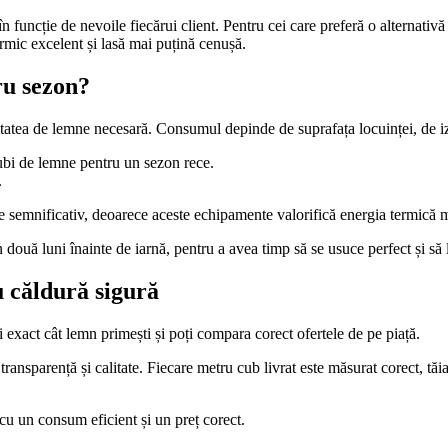
în funcție de nevoile fiecărui client. Pentru cei care preferă o alternati
mic excelent și lasă mai puțină cenușă.
ru sezon?
itatea de lemne necesară. Consumul depinde de suprafața locuinței, de izo
ubi de lemne pentru un sezon rece.
.
 semnificativ, deoarece aceste echipamente valorifică energia termică m
uă luni înainte de iarnă, pentru a avea timp să se usuce perfect și să l
u căldură sigură
ii exact cât lemn primești și poți compara corect ofertele de pe piață.
nsparență și calitate. Fiecare metru cub livrat este măsurat corect, tăiat 
 cu un consum eficient și un preț corect.