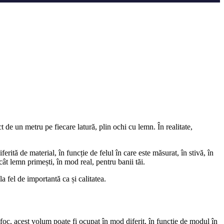
e un metru pe fiecare latură, plin ochi cu lemn. În realitate,
ită de material, în funcție de felul în care este măsurat, în stivă, în
t lemn primești, în mod real, pentru banii tăi.
 fel de importantă ca și calitatea.
oc, acest volum poate fi ocupat în mod diferit, în funcție de modul în