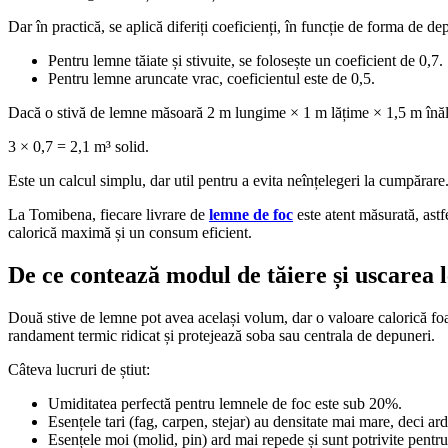
Dar în practică, se aplică diferiți coeficienți, în funcție de forma de de
Pentru lemne tăiate și stivuite, se folosește un coeficient de 0,7.
Pentru lemne aruncate vrac, coeficientul este de 0,5.
Dacă o stivă de lemne măsoară 2 m lungime × 1 m lățime × 1,5 m înăl
3 × 0,7 = 2,1 m³ solid.
Este un calcul simplu, dar util pentru a evita neînțelegeri la cumpărare
La Tomibena, fiecare livrare de
lemne de foc
este atent măsurată, astf
calorică maximă și un consum eficient.
De ce contează modul de tăiere și uscarea
Două stive de lemne pot avea același volum, dar o valoare calorică foa
randament termic ridicat și protejează soba sau centrala de depuneri.
Câteva lucruri de știut:
Umiditatea perfectă pentru lemnele de foc este sub 20%.
Esențele tari (fag, carpen, stejar) au densitate mai mare, deci ar
Esențele moi (molid, pin) ard mai repede și sunt potrivite pentru